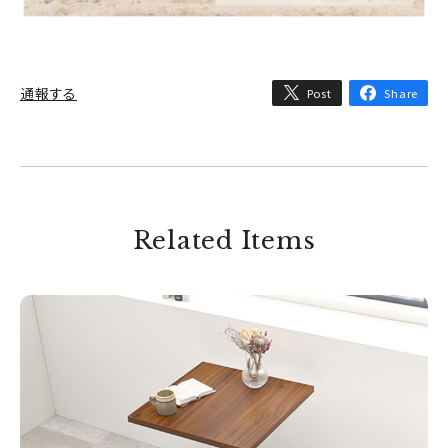
通報する
Post
Share
Related Items