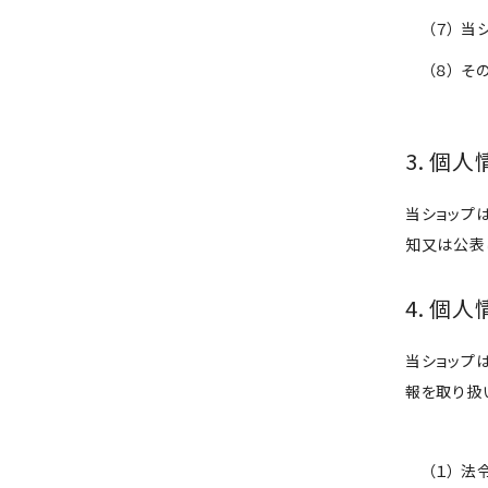
（７） 
（８） 
3. 個
当ショップ
知又は公表
4. 個
当ショップ
報を取り扱
（１） 