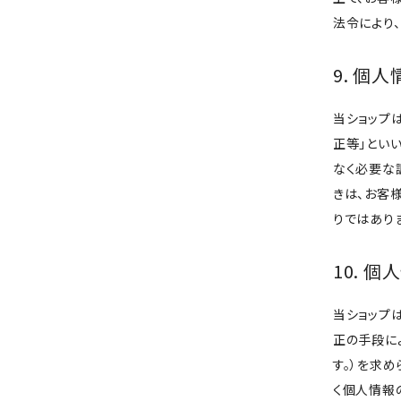
法令により
9. 個
当ショップ
正等」とい
なく必要な
きは、お客
りではあり
10. 
当ショップ
正の手段に
す。）を求
く個人情報