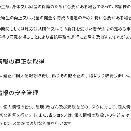
人の生命、身体又は財産の保護のために必要がある場合であって、お客様
公衆衛生の向上又は児童の健全な育成の推進のために特に必要がある場
国の機関もしくは地方公共団体又はその委託を受けた者が法令の定める
客様の同意を得ることにより当該事務の遂行に支障を及ぼすおそれがあ
人情報の適正な取得
は、適正に個人情報を取得し、偽りその他不正の手段により取得しません
人情報の安全管理
は、個人情報の紛失、破壊、改ざん及び漏洩などのリスクに対して、個人情
切な監督を行います。また、当ショップは、個人情報の取扱いの全部又
るよう、必要かつ適切な監督を行います。