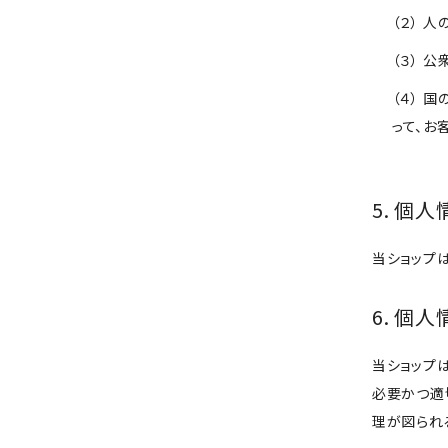
（２） 
（３） 
（４） 
って、お
5. 個
当ショップ
6. 個
当ショップ
必要かつ適
理が図られ