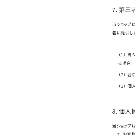
7. 第
当ショップ
者に提供し
（１） 
る場合
（２） 
（３） 
8. 個
当ショップ
上で、お客