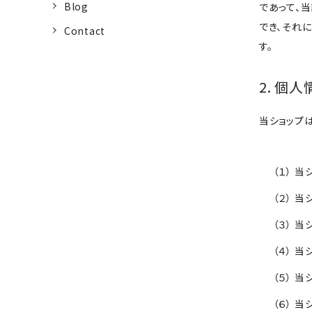
Blog
であって、
でき、それ
Contact
す。
2. 個
当ショップ
（１） 
（２） 
（３） 
（４） 
（５） 
（６） 