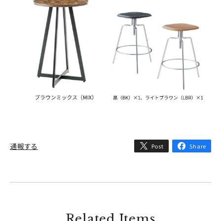
通報する
Post
Share
Related Items