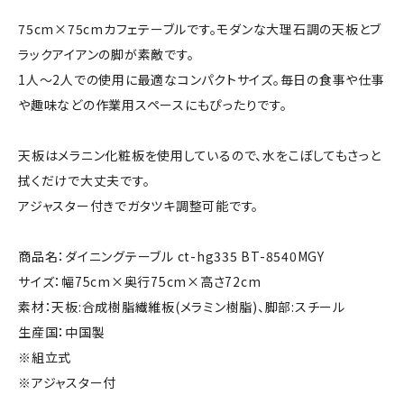
75cm×75cmカフェテーブルです。モダンな大理石調の天板とブ
ラックアイアンの脚が素敵です。
1人～2人での使用に最適なコンパクトサイズ。毎日の食事や仕事
や趣味などの作業用スペースにもぴったりです。
天板はメラニン化粧板を使用しているので、水をこぼしてもさっと
拭くだけで大丈夫です。
アジャスター付きでガタツキ調整可能です。
商品名：ダイニングテーブル ct-hg335 BT-8540MGY
サイズ：幅75cm×奥行75cm×高さ72cm
素材：天板:合成樹脂繊維板(メラミン樹脂)、脚部:スチール
生産国：中国製
※組立式
※アジャスター付