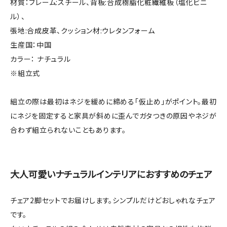
材質：フレーム:スチール、背板:合成樹脂化粧繊維板（塩化ビニ
ル）、
張地:合成皮革、クッション材:ウレタンフォーム
生産国：中国
カラー： ナチュラル
※組立式
組立の際は最初はネジを緩めに締める「仮止め」がポイント。最初
にネジを固定すると家具が斜めに歪んでガタつきの原因やネジが
合わず組立られないこともあります。
大人可愛いナチュラルインテリアにおすすめのチェア
チェア2脚セットでお届けします。シンプルだけどおしゃれなチェア
です。