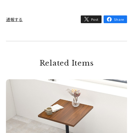
通報する
Post
Share
Related Items