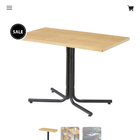
Previous
Next