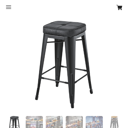
Previous
Next