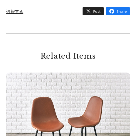
通報する
Post
Share
Related Items