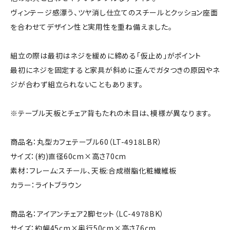
ヴィンテージ感漂う、ツヤ消し仕立てのスチールとクッション座面
を合わせてデザイン性と実用性を重ね備えました。
組立の際は最初はネジを緩めに締める「仮止め」がポイント
最初にネジを固定すると家具が斜めに歪んでガタつきの原因やネ
ジが合わず組立られないこともあります。
※テーブル天板とチェア背もたれの木目は、模様が異なります。
商品名：丸型カフェテーブル60（LT-4918LBR）
サイズ：(約)直径60cm×高さ70cm
素材：フレーム:スチール、天板:合成樹脂化粧繊維板
カラー：ライトブラウン
商品名：アイアンチェア2脚セット（LC-4978BK）
サイズ：約幅45cm×奥行50cm×高さ76cm