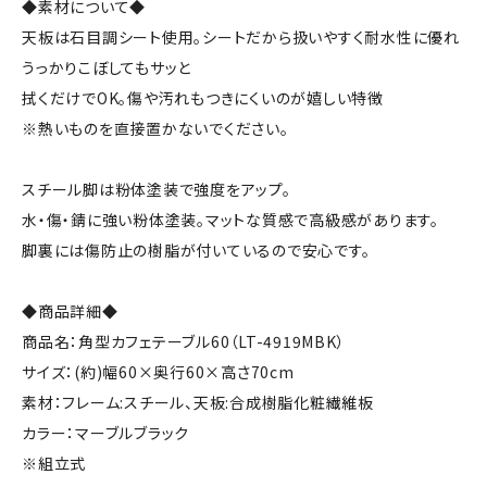
◆素材について◆
天板は石目調シート使用。シートだから扱いやすく耐水性に優れ
うっかりこぼしてもサッと
拭くだけでOK。傷や汚れもつきにくいのが嬉しい特徴
※熱いものを直接置かないでください。
スチール脚は粉体塗装で強度をアップ。
水・傷・錆に強い粉体塗装。マットな質感で高級感があります。
脚裏には傷防止の樹脂が付いているので安心です。
◆商品詳細◆
商品名：角型カフェテーブル60（LT-4919MBK）
サイズ：(約)幅60×奥行60×高さ70cm
素材：フレーム:スチール、天板:合成樹脂化粧繊維板
カラー：マーブルブラック
※組立式