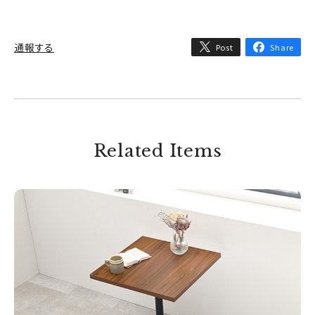
通報する
Post
Share
Related Items