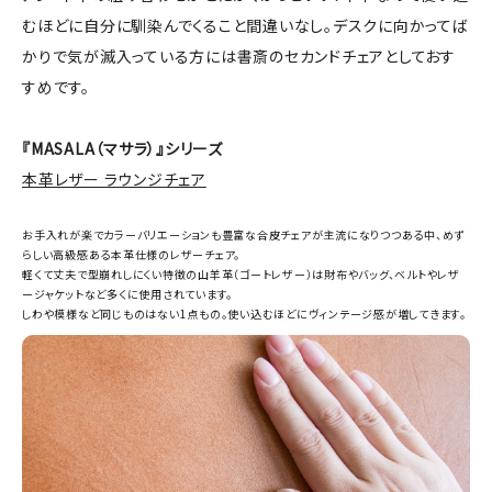
むほどに自分に馴染んでくること間違いなし。デスクに向かってば
かりで気が滅入っている方には書斎のセカンドチェアとしておす
すめです。
『MASALA（マサラ）』シリーズ
本革レザー ラウンジチェア
お手入れが楽でカラーバリエーションも豊富な合皮チェアが主流になりつつある中、めず
らしい高級感ある本革仕様のレザーチェア。
軽くて丈夫で型崩れしにくい特徴の山羊革（ゴートレザー）は財布やバッグ、ベルトやレザ
ージャケットなど多くに使用されています。
しわや模様など同じものはない1点もの。使い込むほどにヴィンテージ感が増してきます。