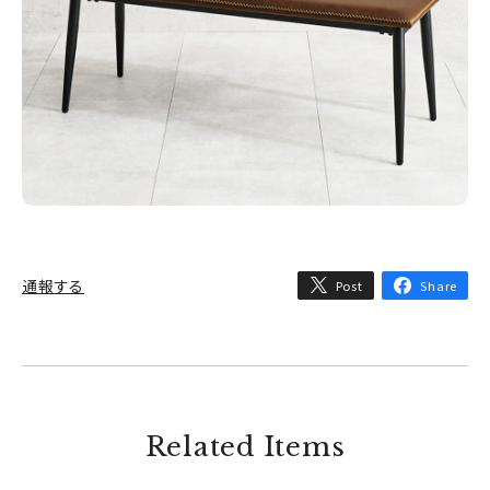
通報する
Post
Share
Related Items