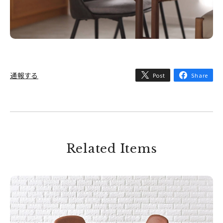
通報する
Post
Share
Related Items