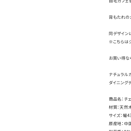
自宅カフェ
背もたれの
同デザイン
※こちらは
お買い得な
ナチュラル
ダイニング
商品名：チェ
材質：天然木
サイズ：幅4
原産地：中