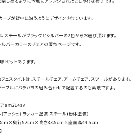
を楽しめるように今風にアレンジされたおしゃれな椅子です。
カーブが背中に沿うようにデザインされています。
は、スチールがブラックとシルバーの2色からお選び頂けます。
シルバーカラーのチェアの販売ページです。
4脚セットあります。
カフェスタイルは、スチールチェア、アームチェア、スツールがあります。
テーブルにバラバラの組み合わせで配置するのも素敵ですよ。
アam214sv
(アッシュ) ラッカー塗装 スチール(粉体塗装)
3cm×奥行52cm×高さ83.5cm×座面高44.5cm
国